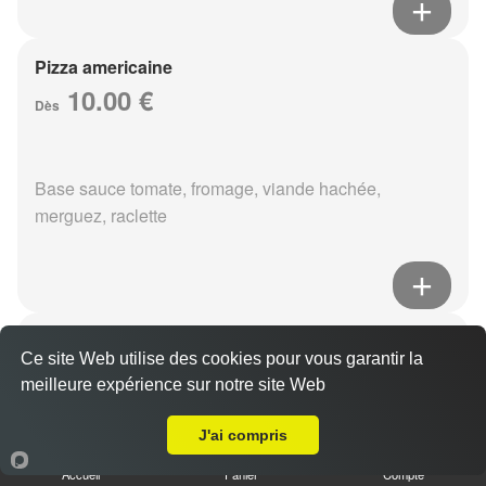
Pizza americaine
10.00 €
Dès
Base sauce tomate, fromage, viande hachée,
merguez, raclette
Pizza boursin
Ce site Web utilise des cookies pour vous garantir la
10.00 €
Dès
meilleure expérience sur notre site Web
A Emporter sur Reims Moissons
J'ai compris
Base sauce tomate, fromage, viande hachée, boursin,
Accueil
Panier
Compte