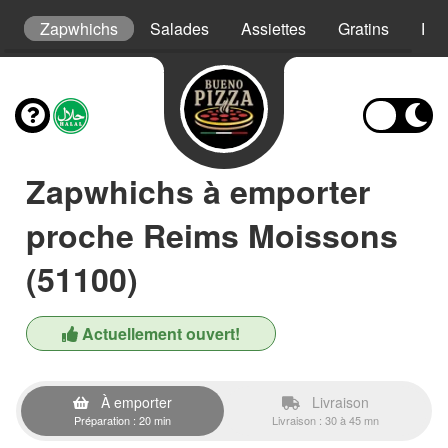
s
Zapwhichs
Salades
Assiettes
Gratins
Pât
Zapwhichs à emporter
proche Reims Moissons
(51100)
Actuellement ouvert!
À emporter
Livraison
Préparation : 20 min
Livraison : 30 à 45 mn