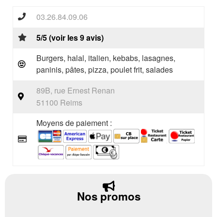
03.26.84.09.06
5/5 (voir les 9 avis)
Burgers, halal, italien, kebabs, lasagnes,
paninis, pâtes, pizza, poulet frit, salades
89B, rue Ernest Renan
51100 Reims
Moyens de paiement :
Nos promos