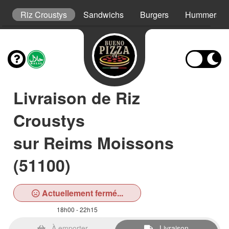
s
Riz Croustys
Sandwichs
Burgers
Hummers
Livraison de Riz
Croustys
sur Reims Moissons
(51100)
Actuellement fermé...
18h00 - 22h15
À emporter
Livraison