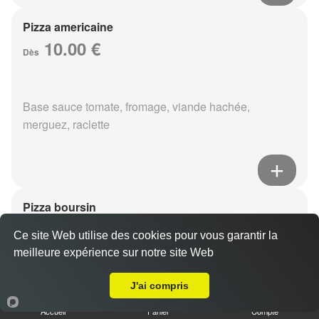
Pizza americaine
10.00 €
Dès
Base sauce tomate, fromage, viande hachée,
merguez, raclette
Pizza boursin
10.00 €
Dès
Ce site Web utilise des cookies pour vous garantir la
meilleure expérience sur notre site Web
Livraison sur Reims Moissons
Base sauce tomate, fromage, viande hachée, boursin,
J'ai compris
eouf
Accueil
Panier
Compte