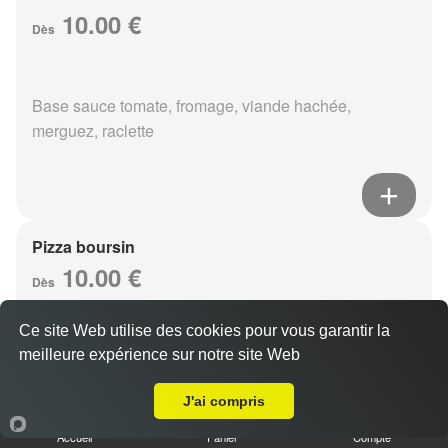
10.00 €
Dès
Base sauce tomate, fromage, viande hachée,
merguez, raclette
Pizza boursin
10.00 €
Dès
Ce site Web utilise des cookies pour vous garantir la
meilleure expérience sur notre site Web
Base sauce tomate, fromage, viande hachée, boursin,
Livraison sur Reims Moissons
eouf
J'ai compris
Accueil
Panier
Compte