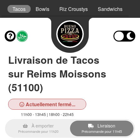
s
Tacos
Bowls
Riz Croustys
Sandwichs
Bur
Livraison de Tacos
sur Reims Moissons
(51100)
Actuellement fermé...
11h00 - 13h45 | 18h00 - 22h45
À emporter
Livraison
Précommande pour 11h20
Précommande pour 11h45