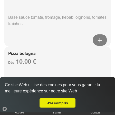
Base sauce tomate, fromage, kebab, oignons, tomates
fraîches
Pizza bologna
10.00 €
Dès
Base sauce tomate, fromage, viande hachée,
Ce site Web utilise des cookies pour vous garantir la
champignons, oeuf
meilleure expérience sur notre site Web
A Emporter sur Reims Charles Arnould
J'ai compris
Accueil
Panier
Compte