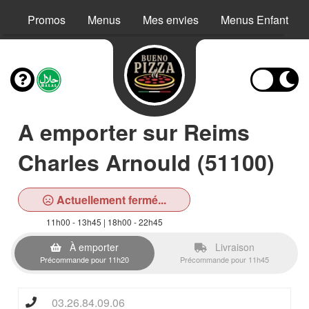
Promos
Menus
Mes envies
Menus Enfant
A emporter sur Reims
Charles Arnould (51100)
Actuellement fermé...
11h00 - 13h45 | 18h00 - 22h45
À emporter
Livraison
Précommande pour 11h20
Précommande pour 11h45
03.26.84.09.06