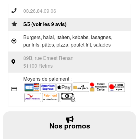
03.26.84.09.06
5/5 (voir les 9 avis)
Burgers, halal, italien, kebabs, lasagnes,
paninis, pâtes, pizza, poulet frit, salades
89B, rue Ernest Renan
51100 Reims
Moyens de paiement :
Nos promos