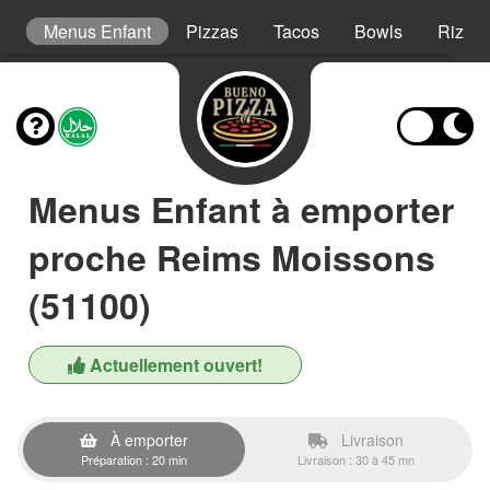
s
Menus Enfant
Pizzas
Tacos
Bowls
Riz Cr
Menus Enfant à emporter
proche Reims Moissons
(51100)
Actuellement ouvert!
À emporter
Livraison
Préparation : 20 min
Livraison : 30 à 45 mn