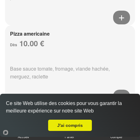
Pizza americaine
10.00 €
Dès
Base sauce tomate, fromage, viande hachée,
merguez, raclette
Ce site Web utilise des cookies pour vous garantir la
meilleure expérience sur notre site Web
Pizza boursin
A Emporter sur Reims Moissons
10.00 €
Dès
J'ai compris
Accueil
Panier
Compte