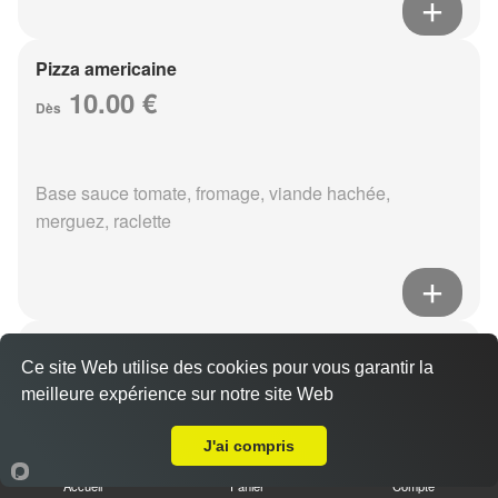
Pizza americaine
10.00 €
Dès
Base sauce tomate, fromage, viande hachée,
merguez, raclette
Pizza boursin
Ce site Web utilise des cookies pour vous garantir la
10.00 €
Dès
meilleure expérience sur notre site Web
A Emporter sur Reims Courlancy
J'ai compris
Base sauce tomate, fromage, viande hachée, boursin,
Accueil
Panier
Compte