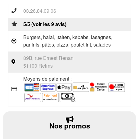
03.26.84.09.06
5/5 (voir les 9 avis)
Burgers, halal, italien, kebabs, lasagnes,
paninis, pâtes, pizza, poulet frit, salades
89B, rue Ernest Renan
51100 Reims
Moyens de paiement :
Nos promos