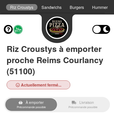
s
Riz Croustys
Sandwichs
Burgers
Hummers
Riz Croustys à emporter
proche Reims Courlancy
(51100)
Actuellement fermé...
À emporter
Livraison
Précommande possible
Précommande possible