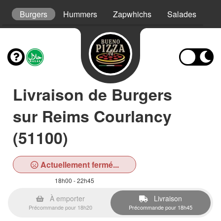
s
Burgers
Hummers
Zapwhichs
Salades
As
Livraison de Burgers
sur Reims Courlancy
(51100)
Actuellement fermé...
18h00 - 22h45
À emporter
Livraison
Précommande pour 18h20
Précommande pour 18h45