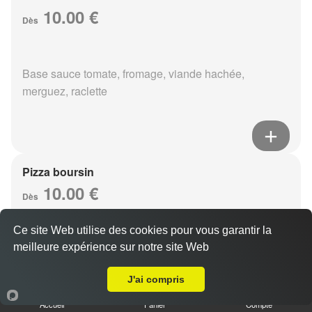
10.00 €
Dès
Base sauce tomate, fromage, viande hachée,
merguez, raclette
Pizza boursin
10.00 €
Dès
Ce site Web utilise des cookies pour vous garantir la
meilleure expérience sur notre site Web
Base sauce tomate, fromage, viande hachée, boursin,
Livraison sur Reims Courlancy
eouf
J'ai compris
Accueil
Panier
Compte