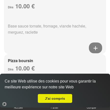
10.00 €
Dès
Base sauce tomate, fromage, viande hachée,
merguez, raclette
Pizza boursin
10.00 €
Dès
Ce site Web utilise des cookies pour vous garantir la
meilleure expérience sur notre site Web
Base sauce tomate, fromage, viande hachée, boursin,
Livraison sur Reims Courlancy
eouf
J'ai compris
Accueil
Panier
Compte