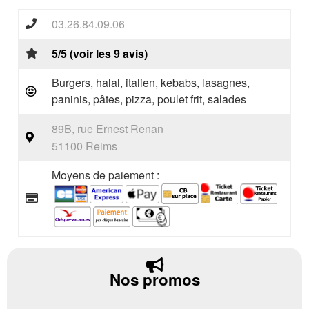
03.26.84.09.06
5/5 (voir les 9 avis)
Burgers, halal, italien, kebabs, lasagnes,
paninis, pâtes, pizza, poulet frit, salades
89B, rue Ernest Renan
51100 Reims
Moyens de paiement :
Nos promos