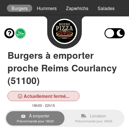
s
Burgers
Hummers
Zapwhichs
Salades
As
Burgers à emporter
proche Reims Courlancy
(51100)
Actuellement fermé...
18h00 - 22h15
À emporter
Livraison
Précommande pour 18h20
Précommande pour 18h45