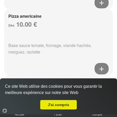
Pizza americaine
10.00 €
Dès
Base sauce tomate, fromage, viande hachée,
merguez, raclette
Pizza boursin
Ce site Web utilise des cookies pour vous garantir la
10.00 €
Dès
meilleure expérience sur notre site Web
A Emporter sur Reims Courlancy
J'ai compris
Base sauce tomate, fromage, viande hachée, boursin,
Accueil
Panier
Compte