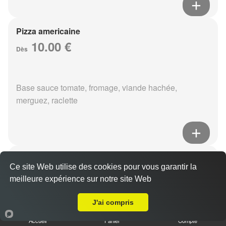
Pizza americaine
10.00 €
Dès
Base sauce tomate, fromage, viande hachée,
merguez, raclette
Pizza boursin
Ce site Web utilise des cookies pour vous garantir la
10.00 €
Dès
meilleure expérience sur notre site Web
A Emporter sur Reims Saint Remi
J'ai compris
Base sauce tomate, fromage, viande hachée, boursin,
Accueil
Panier
Compte