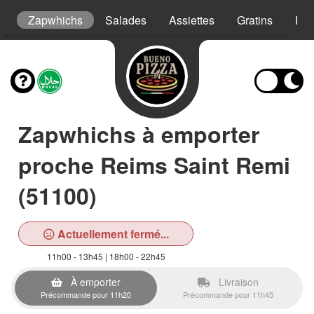
s
Zapwhichs
Salades
Assiettes
Gratins
Pât
Zapwhichs à emporter
proche Reims Saint Remi
(51100)
Actuellement fermé...
11h00 - 13h45 | 18h00 - 22h45
À emporter
Livraison
Précommande pour 11h20
Précommande pour 11h45