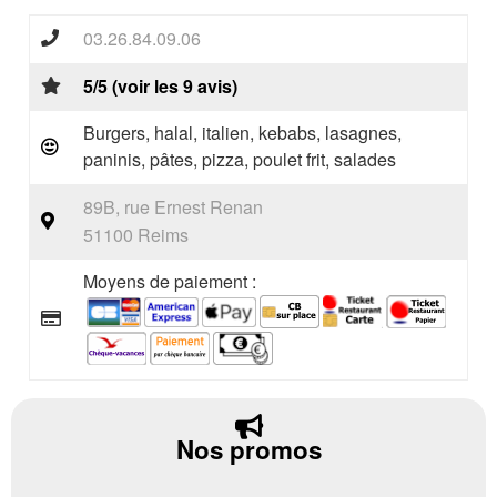
03.26.84.09.06
5/5 (voir les 9 avis)
Burgers, halal, italien, kebabs, lasagnes,
paninis, pâtes, pizza, poulet frit, salades
89B, rue Ernest Renan
51100 Reims
Moyens de paiement :
Nos promos