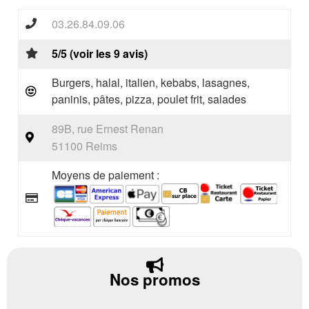
03.26.84.09.06
5/5 (voir les 9 avis)
Burgers, halal, italien, kebabs, lasagnes,
paninis, pâtes, pizza, poulet frit, salades
89B, rue Ernest Renan
51100 Reims
Moyens de paiement :
Nos promos