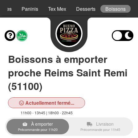
Pâtes
Paninis
Tex Mex
Desserts
Boissons
Boissons à emporter
proche Reims Saint Remi
(51100)
Actuellement fermé...
11h00 - 13h45 | 18h00 - 22h45
À emporter
Livraison
Précommande pour 11h20
Précommande pour 11h45