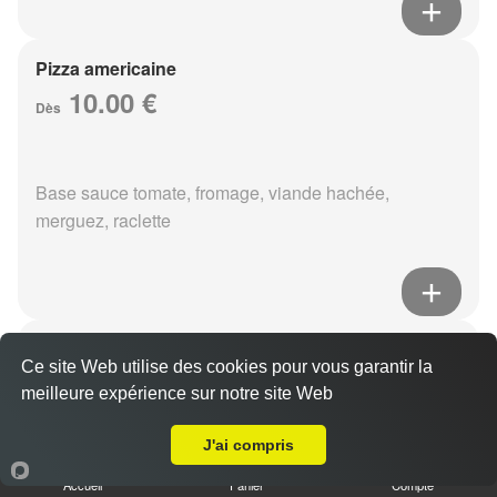
Pizza americaine
10.00 €
Dès
Base sauce tomate, fromage, viande hachée,
merguez, raclette
Pizza boursin
Ce site Web utilise des cookies pour vous garantir la
10.00 €
Dès
meilleure expérience sur notre site Web
A Emporter sur Reims Saint Remi
J'ai compris
Base sauce tomate, fromage, viande hachée, boursin,
Accueil
Panier
Compte