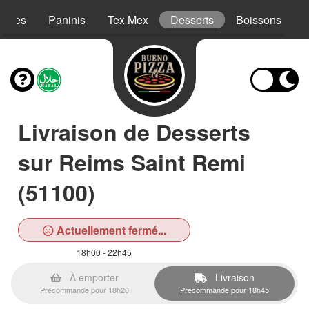
Pâtes
Paninis
Tex Mex
Desserts
Boissons
Livraison de Desserts
sur Reims Saint Remi
(51100)
Actuellement fermé...
18h00 - 22h45
À emporter
Livraison
Précommande pour 18h20
Précommande pour 18h45