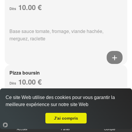
10.00 €
Dès
Base sauce tomate, fromage, viande hachée,
merguez, raclette
Pizza boursin
10.00 €
Dès
Ce site Web utilise des cookies pour vous garantir la
meilleure expérience sur notre site Web
Base sauce tomate, fromage, viande hachée, boursin,
Livraison sur Reims Saint Remi
eouf
J'ai compris
Accueil
Panier
Compte