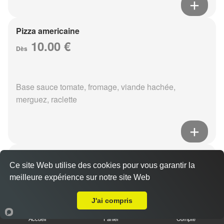
Pizza americaine
10.00 €
Dès
Base sauce tomate, fromage, viande hachée,
merguez, raclette
Pizza boursin
Ce site Web utilise des cookies pour vous garantir la
10.00 €
Dès
meilleure expérience sur notre site Web
A Emporter sur Reims Clémenceau
J'ai compris
Base sauce tomate, fromage, viande hachée, boursin,
Accueil
Panier
Compte