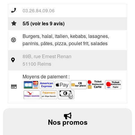
03.26.84.09.06
5/5 (voir les 9 avis)
Burgers, halal, italien, kebabs, lasagnes,
paninis, pâtes, pizza, poulet frit, salades
89B, rue Ernest Renan
51100 Reims
Moyens de paiement :
Nos promos