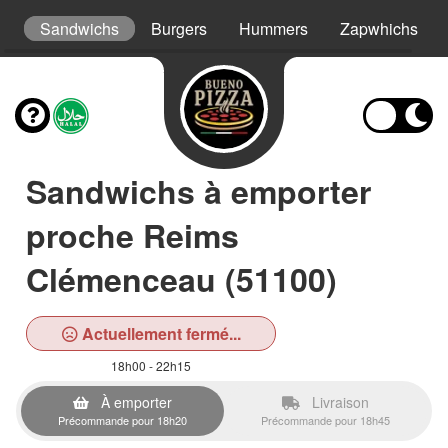
ys
Sandwichs
Burgers
Hummers
Zapwhichs
Sandwichs à emporter
proche Reims
Clémenceau (51100)
Actuellement fermé...
18h00 - 22h15
À emporter
Livraison
Précommande pour 18h20
Précommande pour 18h45