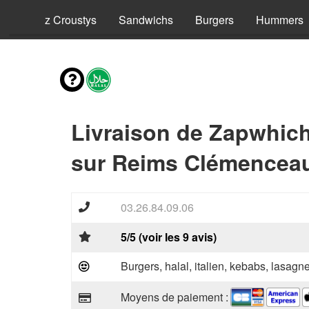
ls
Riz Croustys
Sandwichs
Burgers
Hummers
Livraison de Zapwhic
sur Reims Clémenceau
03.26.84.09.06
5/5 (voir les 9 avis)
Burgers, halal, italien, kebabs, lasagne
Moyens de paiement :