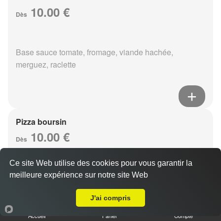
10.00 €
Dès
Base sauce tomate, fromage, viande hachée,
merguez, raclette
Pizza boursin
10.00 €
Dès
Ce site Web utilise des cookies pour vous garantir la
meilleure expérience sur notre site Web
Base sauce tomate, fromage, viande hachée, boursin,
Livraison sur Reims Clémenceau
eouf
J'ai compris
Accueil
Panier
Compte