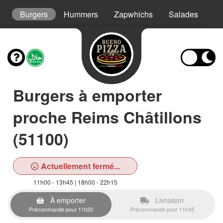
s
Burgers
Hummers
Zapwhichs
Salades
As
Burgers à emporter
proche Reims Châtillons
(51100)
Actuellement fermé...
11h00 - 13h45 | 18h00 - 22h15
À emporter
Livraison
Précommande pour 11h20
Précommande pour 11h45