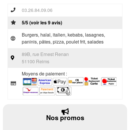
03.26.84.09.06
5/5 (voir les 9 avis)
Burgers, halal, italien, kebabs, lasagnes,
paninis, pâtes, pizza, poulet frit, salades
89B, rue Ernest Renan
51100 Reims
Moyens de paiement :
Nos promos