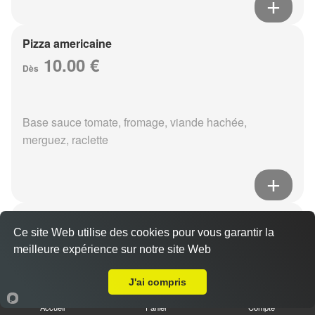
Pizza americaine
10.00 €
Dès
Base sauce tomate, fromage, viande hachée,
merguez, raclette
Pizza boursin
Ce site Web utilise des cookies pour vous garantir la
10.00 €
Dès
meilleure expérience sur notre site Web
A Emporter sur Reims Châtillons
J'ai compris
Base sauce tomate, fromage, viande hachée, boursin,
Accueil
Panier
Compte