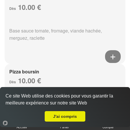
10.00 €
Dès
Base sauce tomate, fromage, viande hachée,
merguez, raclette
Pizza boursin
10.00 €
Dès
Ce site Web utilise des cookies pour vous garantir la
meilleure expérience sur notre site Web
Base sauce tomate, fromage, viande hachée, boursin,
Livraison sur Reims Châtillons
eouf
J'ai compris
Accueil
Panier
Compte