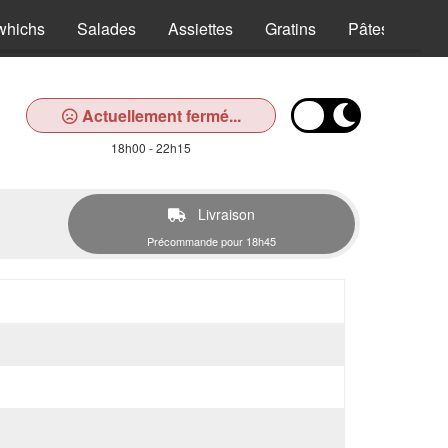
whichs
Salades
Assiettes
Gratins
Pâtes
Pan
Actuellement fermé...
18h00 - 22h15
Livraison
Précommande pour 18h45