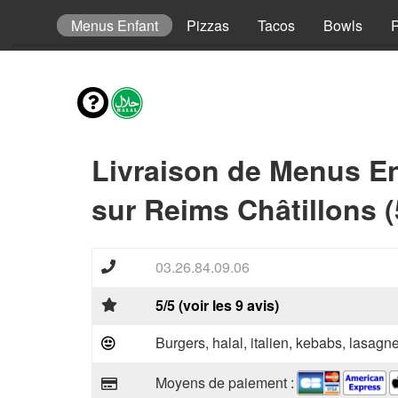
envies
Menus Enfant
Pizzas
Tacos
Bowls
R
Livraison de Menus E
sur Reims Châtillons 
03.26.84.09.06
5/5 (voir les 9 avis)
Burgers, halal, italien, kebabs, lasagne
Moyens de paiement :