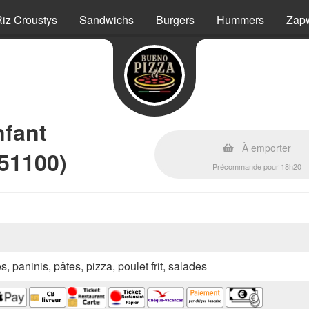
iz Croustys
Sandwichs
Burgers
Hummers
Zap
nfant
À emporter
(51100)
Précommande pour 18h20
s, paninis, pâtes, pizza, poulet frit, salades