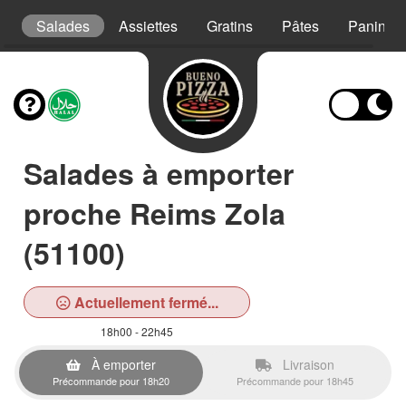
s
Salades
Assiettes
Gratins
Pâtes
Paninis
Salades à emporter
proche Reims Zola
(51100)
Actuellement fermé...
18h00 - 22h45
À emporter
Livraison
Précommande pour 18h20
Précommande pour 18h45