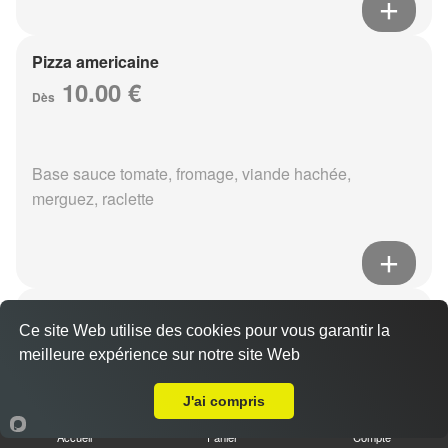
Pizza americaine
10.00 €
Dès
Base sauce tomate, fromage, viande hachée,
merguez, raclette
Pizza boursin
Ce site Web utilise des cookies pour vous garantir la
10.00 €
Dès
meilleure expérience sur notre site Web
A Emporter sur Reims Zola
J'ai compris
Base sauce tomate, fromage, viande hachée, boursin,
Accueil
Panier
Compte