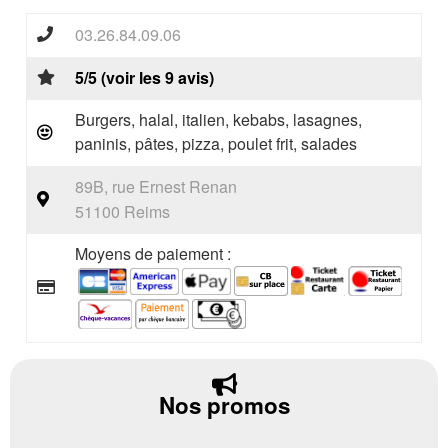
03.26.84.09.06
5/5 (voir les 9 avis)
Burgers, halal, italien, kebabs, lasagnes,
paninis, pâtes, pizza, poulet frit, salades
89B, rue Ernest Renan
51100 Reims
Moyens de paiement :
Nos promos