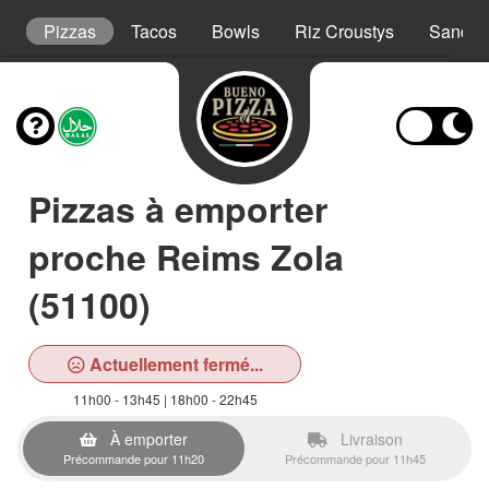
t
Pizzas
Tacos
Bowls
Riz Croustys
Sandwi
Pizzas à emporter
proche Reims Zola
(51100)
Actuellement fermé...
11h00 - 13h45 | 18h00 - 22h45
À emporter
Livraison
Précommande pour 11h20
Précommande pour 11h45