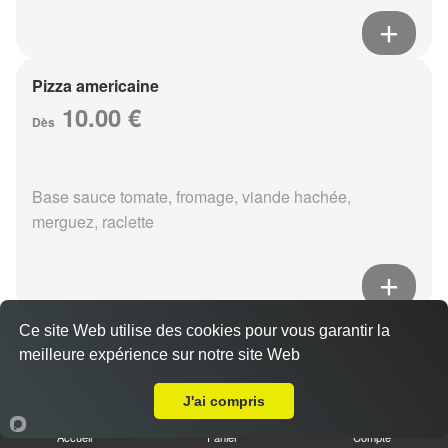
Pizza americaine
10.00 €
Dès
Base sauce tomate, fromage, viande hachée,
merguez, raclette
Ce site Web utilise des cookies pour vous garantir la
Pizza boursin
meilleure expérience sur notre site Web
10.00 €
A Emporter sur Reims Zola
Dès
J'ai compris
Accueil
Panier
Compte