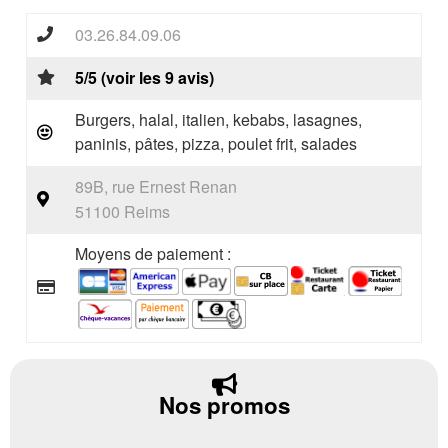
03.26.84.09.06
5/5 (voir les 9 avis)
Burgers, halal, italien, kebabs, lasagnes,
paninis, pâtes, pizza, poulet frit, salades
89B, rue Ernest Renan
51100 Reims
Moyens de paiement :
Nos promos