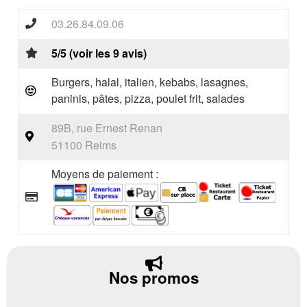
03.26.84.09.06
5/5 (voir les 9 avis)
Burgers, halal, italien, kebabs, lasagnes,
paninis, pâtes, pizza, poulet frit, salades
89B, rue Ernest Renan
51100 Reims
Moyens de paiement :
Nos promos