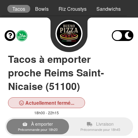
s
Tacos
Bowls
Riz Croustys
Sandwichs
Bur
Tacos à emporter
proche Reims Saint-
Nicaise (51100)
Actuellement fermé...
18h00 - 22h15
À emporter
Livraison
Précommande pour 18h20
Précommande pour 18h45