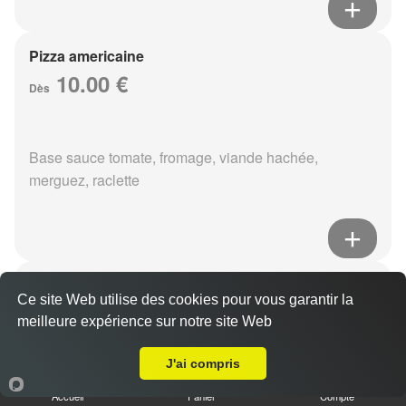
Pizza americaine
10.00 €
Dès
Base sauce tomate, fromage, viande hachée,
merguez, raclette
Pizza boursin
Ce site Web utilise des cookies pour vous garantir la
10.00 €
Dès
meilleure expérience sur notre site Web
A Emporter sur Reims Saint-Nicaise
J'ai compris
Base sauce tomate, fromage, viande hachée, boursin,
Accueil
Panier
Compte