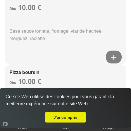
10.00 €
Dès
Base sauce tomate, fromage, viande hachée,
merguez, raclette
Pizza boursin
10.00 €
Dès
Ce site Web utilise des cookies pour vous garantir la
meilleure expérience sur notre site Web
Base sauce tomate, fromage, viande hachée, boursin,
Livraison sur Reims Saint-Nicaise
eouf
J'ai compris
Accueil
Panier
Compte