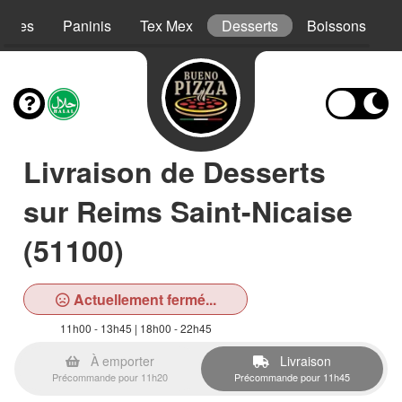
Pâtes
Paninis
Tex Mex
Desserts
Boissons
Livraison de Desserts
sur Reims Saint-Nicaise
(51100)
Actuellement fermé...
11h00 - 13h45 | 18h00 - 22h45
À emporter
Livraison
Précommande pour 11h20
Précommande pour 11h45