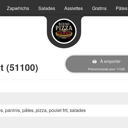
Zapwhichs
Salades
Assiettes
Gratins
Pâtes
À emporter
t (51100)
Précommande pour 11h20
s, paninis, pâtes, pizza, poulet frit, salades