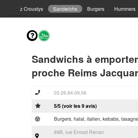
ls
Riz Croustys
Sandwichs
Burgers
Hummers
Sandwichs à emporter
proche Reims Jacquar
03.26.84.09.06
5/5 (voir les 9 avis)
Burgers, halal, italien, kebabs, lasagne
89B, rue Ernest Renan