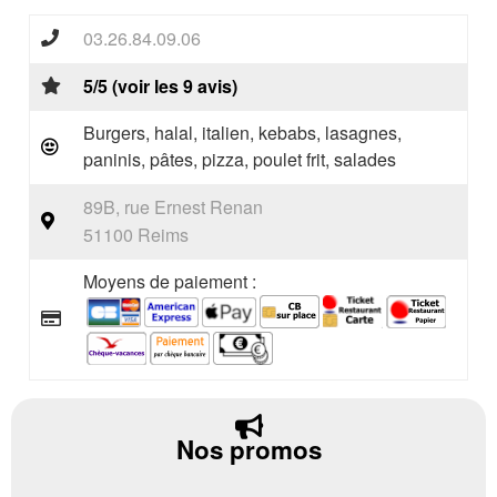
03.26.84.09.06
5/5 (voir les 9 avis)
Burgers, halal, italien, kebabs, lasagnes,
paninis, pâtes, pizza, poulet frit, salades
89B, rue Ernest Renan
51100 Reims
Moyens de paiement :
Nos promos