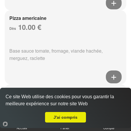
Pizza americaine
10.00 €
Dès
Base sauce tomate, fromage, viande hachée,
merguez, raclette
Pizza boursin
Ce site Web utilise des cookies pour vous garantir la
10.00 €
Dès
meilleure expérience sur notre site Web
A Emporter sur Reims Jacquart
J'ai compris
Base sauce tomate, fromage, viande hachée, boursin,
Accueil
Panier
Compte