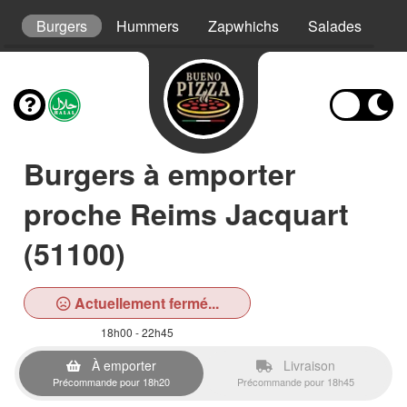
s
Burgers
Hummers
Zapwhichs
Salades
As
Burgers à emporter
proche Reims Jacquart
(51100)
Actuellement fermé...
18h00 - 22h45
À emporter
Livraison
Précommande pour 18h20
Précommande pour 18h45