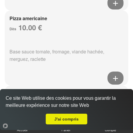
Pizza americaine
10.00 €
Dès
Base sauce tomate, fromage, viande hachée,
merguez, raclette
Pizza boursin
Ce site Web utilise des cookies pour vous garantir la
10.00 €
Dès
meilleure expérience sur notre site Web
A Emporter sur Reims Epinettes
J'ai compris
Base sauce tomate, fromage, viande hachée, boursin,
Accueil
Panier
Compte