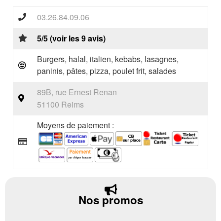
03.26.84.09.06
5/5 (voir les 9 avis)
Burgers, halal, italien, kebabs, lasagnes,
paninis, pâtes, pizza, poulet frit, salades
89B, rue Ernest Renan
51100 Reims
Moyens de paiement :
Nos promos