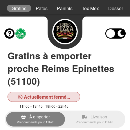
es
Gratins
Pâtes
Paninis
Tex Mex
Desserts
Gratins à emporter
proche Reims Epinettes
(51100)
Actuellement fermé...
11h00 - 13h45 | 18h00 - 22h45
À emporter
Livraison
Précommande pour 11h20
Précommande pour 11h45