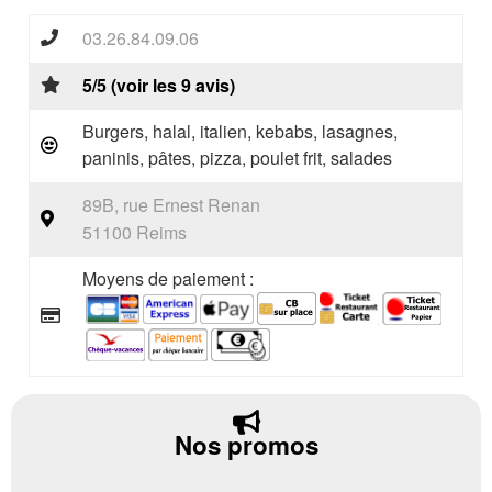
03.26.84.09.06
5/5 (voir les 9 avis)
Burgers, halal, italien, kebabs, lasagnes,
paninis, pâtes, pizza, poulet frit, salades
89B, rue Ernest Renan
51100 Reims
Moyens de paiement :
Nos promos