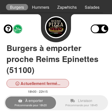
s
Burgers
Hummers
Zapwhichs
Salades
As
Burgers à emporter
proche Reims Epinettes
(51100)
Actuellement fermé...
18h00 - 22h15
À emporter
Livraison
Précommande pour 18h20
Précommande pour 18h45