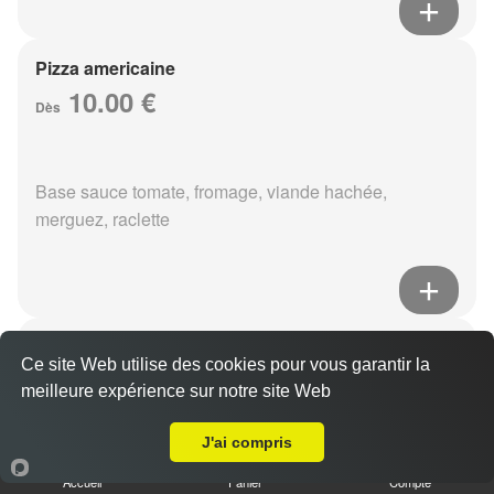
Pizza americaine
10.00 €
Dès
Base sauce tomate, fromage, viande hachée,
merguez, raclette
Pizza boursin
Ce site Web utilise des cookies pour vous garantir la
10.00 €
Dès
meilleure expérience sur notre site Web
A Emporter sur Reims Epinettes
J'ai compris
Base sauce tomate, fromage, viande hachée, boursin,
Accueil
Panier
Compte