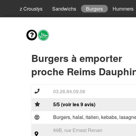
ls
Riz Croustys
Sandwichs
Burgers
Hummers
Burgers à emporter
proche Reims Dauphin
03.26.84.09.06
5/5 (voir les 9 avis)
Burgers, halal, italien, kebabs, lasagne
89B, rue Ernest Renan