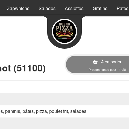
Zapwhichs
Salades
Assiettes
Gratins
Pâtes
À emporter
ot (51100)
Précommande pour 11h20
s, paninis, pâtes, pizza, poulet frit, salades