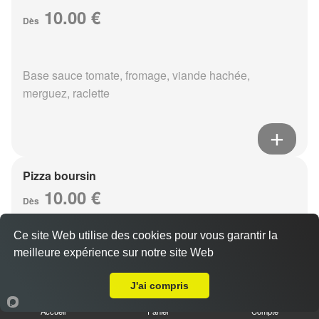
10.00 €
Dès
Base sauce tomate, fromage, viande hachée,
merguez, raclette
Pizza boursin
10.00 €
Dès
Ce site Web utilise des cookies pour vous garantir la
meilleure expérience sur notre site Web
Base sauce tomate, fromage, viande hachée, boursin,
Livraison sur Reims Dauphinot
eouf
J'ai compris
Accueil
Panier
Compte