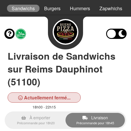
ys
Sandwichs
Burgers
Hummers
Zapwhichs
Livraison de Sandwichs
sur Reims Dauphinot
(51100)
Actuellement fermé...
18h00 - 22h15
À emporter
Livraison
Précommande pour 18h20
Précommande pour 18h45