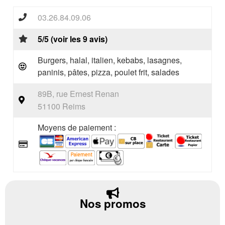
03.26.84.09.06
5/5 (voir les 9 avis)
Burgers, halal, italien, kebabs, lasagnes,
paninis, pâtes, pizza, poulet frit, salades
89B, rue Ernest Renan
51100 Reims
Moyens de paiement :
Nos promos