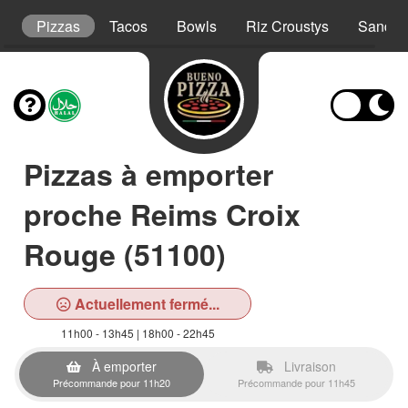
t
Pizzas
Tacos
Bowls
Riz Croustys
Sandwi
Pizzas à emporter
proche Reims Croix
Rouge (51100)
Actuellement fermé...
11h00 - 13h45 | 18h00 - 22h45
À emporter
Livraison
Précommande pour 11h20
Précommande pour 11h45