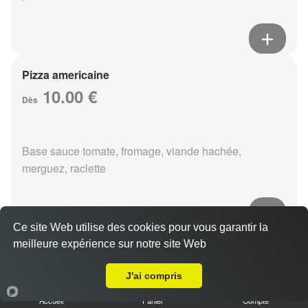
Pizza americaine
10.00 €
Dès
Base sauce tomate, fromage, viande hachée,
merguez, raclette
Ce site Web utilise des cookies pour vous garantir la
meilleure expérience sur notre site Web
Pizza boursin
A Emporter sur Reims Croix Rouge
10.00 €
Dès
J'ai compris
Accueil
Panier
Compte