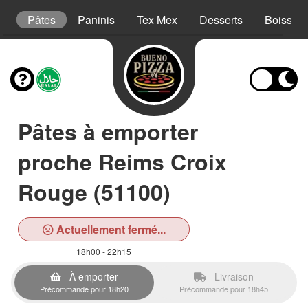
ns
Pâtes
Paninis
Tex Mex
Desserts
Boisson
Pâtes à emporter
proche Reims Croix
Rouge (51100)
Actuellement fermé...
18h00 - 22h15
À emporter
Livraison
Précommande pour 18h20
Précommande pour 18h45