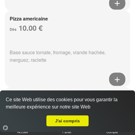
Pizza americaine
10.00 €
Dès
Base sauce tomate, fromage, viande hachée,
merguez, raclette
Pizza boursin
Ce site Web utilise des cookies pour vous garantir la
10.00 €
Dès
meilleure expérience sur notre site Web
A Emporter sur Reims Croix Rouge
J'ai compris
Base sauce tomate, fromage, viande hachée, boursin,
Accueil
Panier
Compte