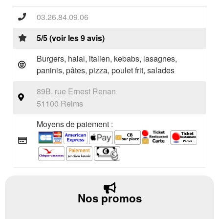
03.26.84.09.06
5/5 (voir les 9 avis)
Burgers, halal, italien, kebabs, lasagnes,
paninis, pâtes, pizza, poulet frit, salades
89B, rue Ernest Renan
51100 Reims
Moyens de paiement :
Nos promos