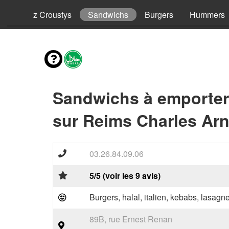
ls
Riz Croustys
Sandwichs
Burgers
Hummers
Sandwichs à emporter
sur Reims Charles Arn
03.26.84.09.06
5/5 (voir les 9 avis)
Burgers, halal, italien, kebabs, lasagne
89B, rue Ernest Renan