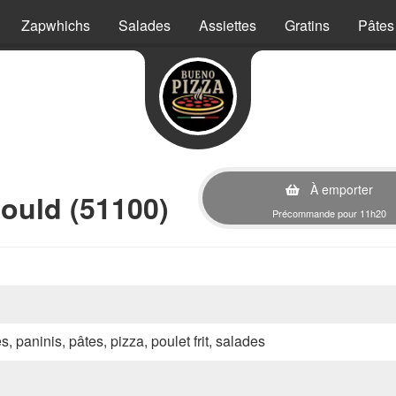
Zapwhichs
Salades
Assiettes
Gratins
Pâtes
À emporter
ould (51100)
Précommande pour 11h20
s, paninis, pâtes, pizza, poulet frit, salades