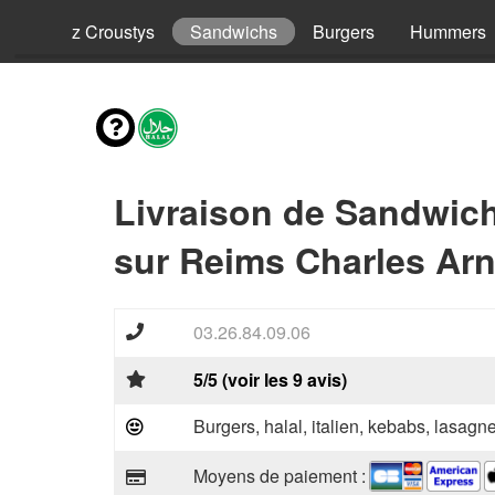
ls
Riz Croustys
Sandwichs
Burgers
Hummers
Livraison de Sandwic
sur Reims Charles Arn
03.26.84.09.06
5/5 (voir les 9 avis)
Burgers, halal, italien, kebabs, lasagne
Moyens de paiement :