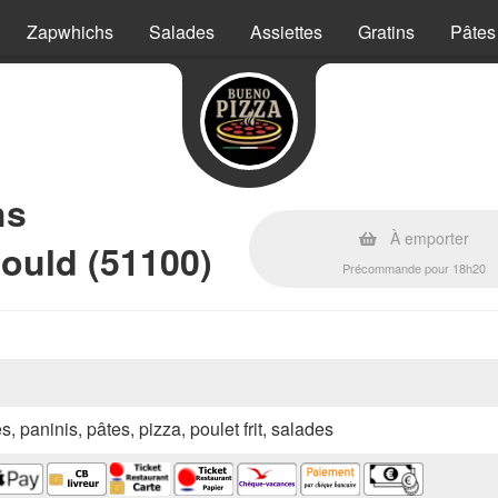
Zapwhichs
Salades
Assiettes
Gratins
Pâtes
hs
À emporter
ould (51100)
Précommande pour 18h20
s, paninis, pâtes, pizza, poulet frit, salades