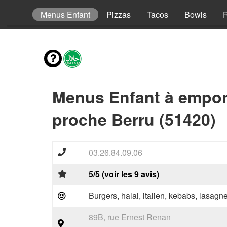
envies
Menus Enfant
Pizzas
Tacos
Bowls
R
Menus Enfant à empor
proche Berru (51420)
03.26.84.09.06
5/5 (voir les 9 avis)
Burgers, halal, italien, kebabs, lasagne
89B, rue Ernest Renan