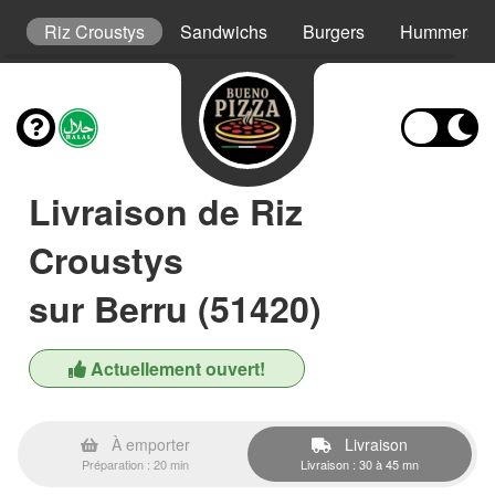
s
Riz Croustys
Sandwichs
Burgers
Hummers
Livraison de Riz
Croustys
sur Berru (51420)
Actuellement ouvert!
À emporter
Livraison
Préparation : 20 min
Livraison : 30 à 45 mn