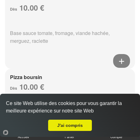
10.00 €
Dès
Base sauce tomate, fromage, viande hachée,
merguez, raclette
Pizza boursin
10.00 €
Dès
Ce site Web utilise des cookies pour vous garantir la
meilleure expérience sur notre site Web
Base sauce tomate, fromage, viande hachée, boursin,
Livraison sur Berru
eouf
J'ai compris
Accueil
Panier
Compte