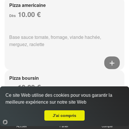
Pizza americaine
10.00 €
Dès
Base sauce tomate, fromage, viande hachée,
merguez, raclette
Pizza boursin
10.00 €
Dès
Ce site Web utilise des cookies pour vous garantir la
meilleure expérience sur notre site Web
Livraison sur Reims Libergier
Base sauce tomate, fromage, viande hachée, boursin,
J'ai compris
eouf
Accueil
Panier
Compte