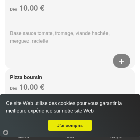
10.00 €
Dès
Base sauce tomate, fromage, viande hachée,
merguez, raclette
Pizza boursin
10.00 €
Dès
Ce site Web utilise des cookies pour vous garantir la
meilleure expérience sur notre site Web
Base sauce tomate, fromage, viande hachée, boursin,
Livraison sur Reims Libergier
eouf
J'ai compris
Accueil
Panier
Compte