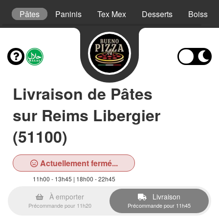
ns
Pâtes
Paninis
Tex Mex
Desserts
Boisson
Livraison de Pâtes
sur Reims Libergier
(51100)
Actuellement fermé...
11h00 - 13h45 | 18h00 - 22h45
À emporter
Livraison
Précommande pour 11h20
Précommande pour 11h45