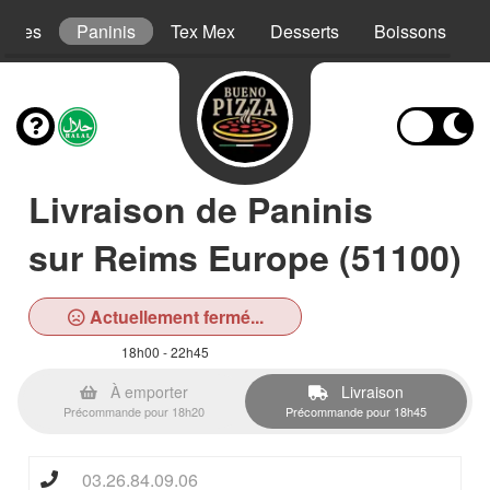
Pâtes
Paninis
Tex Mex
Desserts
Boissons
Livraison de Paninis
sur Reims Europe (51100)
Actuellement fermé...
18h00 - 22h45
À emporter
Livraison
Précommande pour 18h20
Précommande pour 18h45
03.26.84.09.06