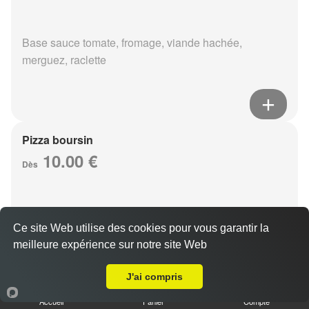
Base sauce tomate, fromage, viande hachée,
merguez, raclette
Pizza boursin
10.00 €
Dès
Base sauce tomate, fromage, viande hachée, boursin,
Ce site Web utilise des cookies pour vous garantir la
eouf
meilleure expérience sur notre site Web
Livraison sur Reims Europe
J'ai compris
Accueil
Panier
Compte