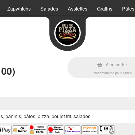
Zapwhichs
Salades
Assiettes
Gratins
Pâtes
s
À emporter
100)
Précommande pour 11h20
s, paninis, pâtes, pizza, poulet frit, salades