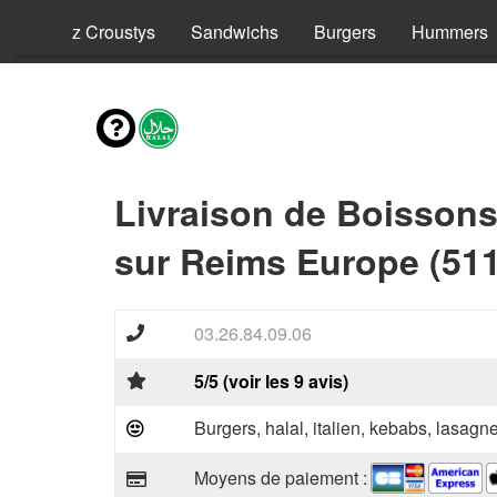
ls
Riz Croustys
Sandwichs
Burgers
Hummers
Livraison de Boisson
sur Reims Europe (51
03.26.84.09.06
5/5 (voir les 9 avis)
Burgers, halal, italien, kebabs, lasagne
Moyens de paiement :