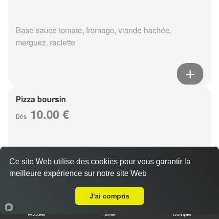
Base sauce tomate, fromage, viande hachée,
merguez, raclette
Pizza boursin
10.00 €
Dès
Base sauce tomate, fromage, viande hachée, boursin,
Ce site Web utilise des cookies pour vous garantir la
eouf
meilleure expérience sur notre site Web
Livraison sur Reims Erlon
J'ai compris
Accueil
Panier
Compte