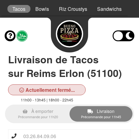
s
Tacos
Bowls
Riz Croustys
Sandwichs
Bur
Livraison de Tacos
sur Reims Erlon (51100)
Actuellement fermé...
11h00 - 13h45 | 18h00 - 22h45
À emporter
Livraison
Précommande pour 11h20
Précommande pour 11h45
03.26.84.09.06