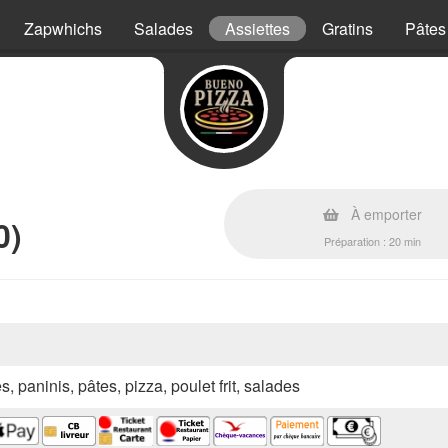
Zapwhichs
Salades
Assiettes
Gratins
Pâtes
À emporter
0)
Préparation : 20 min
s, paninis, pâtes, pizza, poulet frit, salades