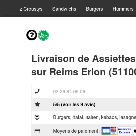
ls
Riz Croustys
Sandwichs
Burgers
Hummers
Livraison de Assiettes
sur Reims Erlon (5110
03.26.84.09.06
5/5 (voir les 9 avis)
Burgers, halal, italien, kebabs, lasagne
Moyens de paiement :