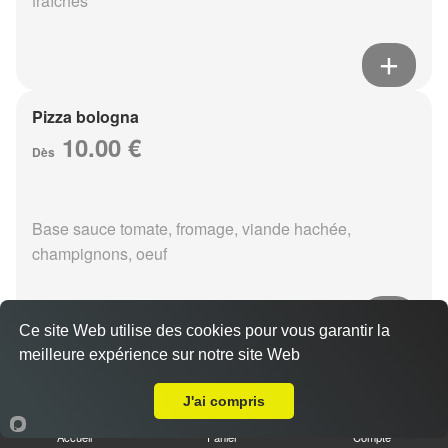
fraîches
Pizza bologna
10.00 €
Dès
Base sauce tomate, fromage, viande hachée,
champignons, oeuf
Ce site Web utilise des cookies pour vous garantir la
meilleure expérience sur notre site Web
Pizza fruits de mer
Livraison sur Reims Epinettes
10.00 €
J'ai compris
Dès
Accueil
Panier
Compte