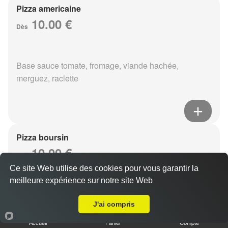
Pizza americaine
10.00 €
Dès
Base sauce tomate, fromage, viande hachée,
merguez, raclette
Pizza boursin
10.00 €
Dès
Ce site Web utilise des cookies pour vous garantir la
meilleure expérience sur notre site Web
Livraison sur Cormontreuil
Base sauce tomate, fromage, viande hachée, boursin,
J'ai compris
eouf
Accueil
Panier
Compte