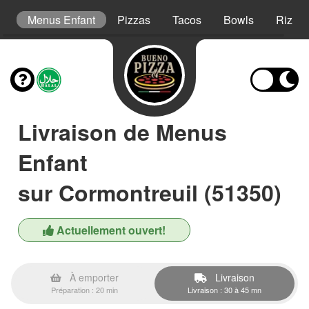
s
Menus Enfant
Pizzas
Tacos
Bowls
Riz Cr
Livraison de Menus
Enfant
sur Cormontreuil (51350)
Actuellement ouvert!
À emporter
Livraison
Préparation : 20 min
Livraison : 30 à 45 mn