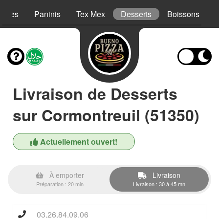
Pâtes
Paninis
Tex Mex
Desserts
Boissons
Livraison de Desserts
sur Cormontreuil (51350)
Actuellement ouvert!
À emporter
Livraison
Préparation : 20 min
Livraison : 30 à 45 mn
03.26.84.09.06