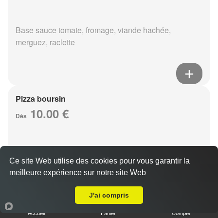
Base sauce tomate, fromage, viande hachée,
merguez, raclette
Pizza boursin
10.00 €
Dès
Base sauce tomate, fromage, viande hachée, boursin,
Ce site Web utilise des cookies pour vous garantir la
eouf
meilleure expérience sur notre site Web
Livraison sur Cormontreuil
J'ai compris
Accueil
Panier
Compte