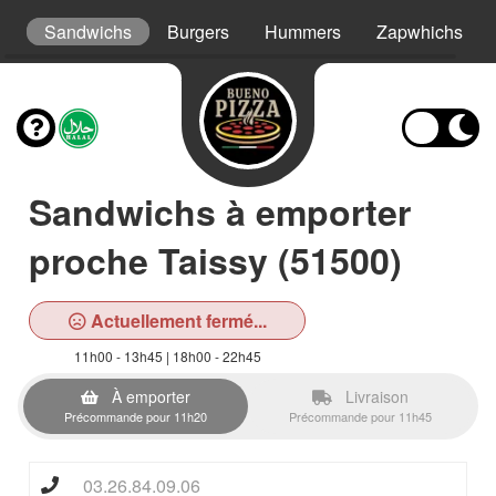
ys
Sandwichs
Burgers
Hummers
Zapwhichs
Sandwichs à emporter
proche Taissy (51500)
Actuellement fermé...
11h00 - 13h45 | 18h00 - 22h45
À emporter
Livraison
Précommande pour 11h20
Précommande pour 11h45
03.26.84.09.06