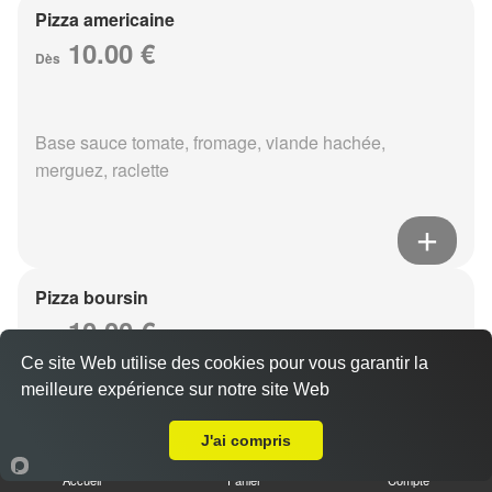
Pizza americaine
10.00 €
Dès
Base sauce tomate, fromage, viande hachée,
merguez, raclette
Pizza boursin
10.00 €
Dès
Ce site Web utilise des cookies pour vous garantir la
meilleure expérience sur notre site Web
A Emporter sur Taissy
Base sauce tomate, fromage, viande hachée, boursin,
J'ai compris
eouf
Accueil
Panier
Compte