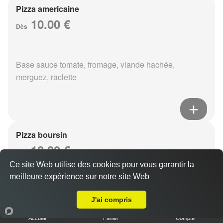
Pizza americaine
10.00 €
Dès
Base sauce tomate, fromage, viande hachée,
merguez, raclette
Pizza boursin
10.00 €
Dès
Ce site Web utilise des cookies pour vous garantir la
meilleure expérience sur notre site Web
A Emporter sur Sillery
Base sauce tomate, fromage, viande hachée, boursin,
J'ai compris
eouf
Accueil
Panier
Compte