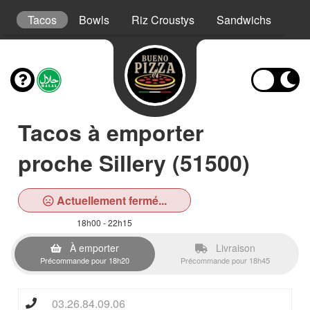
s
Tacos
Bowls
Riz Croustys
Sandwichs
Bur
Tacos à emporter
proche Sillery (51500)
Actuellement fermé...
18h00 - 22h15
À emporter
Livraison
Précommande pour 18h20
Précommande pour 18h45
03.26.84.09.06