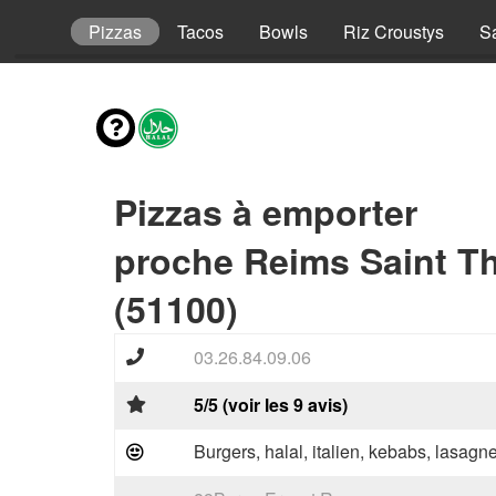
Enfant
Pizzas
Tacos
Bowls
Riz Croustys
S
Pizzas à emporter
proche Reims Saint 
(51100)
03.26.84.09.06
5/5 (voir les 9 avis)
Burgers, halal, italien, kebabs, lasagne