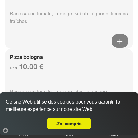
Base sauce tomate, fromage, kebab, oignons, tomates
fraîches
Pizza bologna
10.00 €
Dès
Base sauce tomate, fromage, viande hachée,
champignons, oeuf
Ce site Web utilise des cookies pour vous garantir la
meilleure expérience sur notre site Web
A Emporter sur Reims Orgeval
J'ai compris
Pizza fruits de mer
Accueil
Panier
Compte