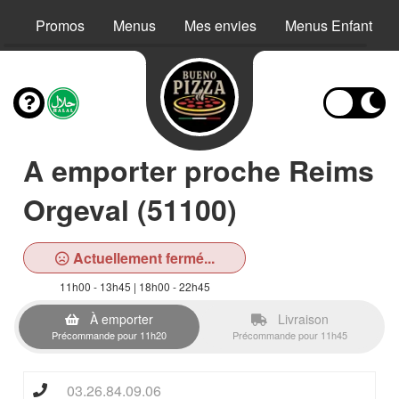
Promos
Menus
Mes envies
Menus Enfant
A emporter proche Reims
Orgeval (51100)
Actuellement fermé...
11h00 - 13h45 | 18h00 - 22h45
À emporter
Livraison
Précommande pour 11h20
Précommande pour 11h45
03.26.84.09.06