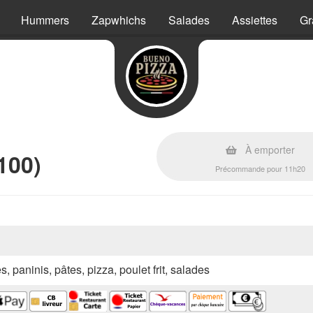
Hummers
Zapwhichs
Salades
Assiettes
Gr
À emporter
100)
Précommande pour 11h20
s, paninis, pâtes, pizza, poulet frit, salades