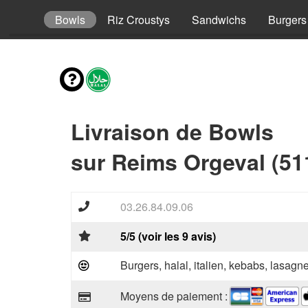
Tacos
Bowls
Riz Croustys
Sandwichs
Burgers
Livraison de Bowls
sur Reims Orgeval (51
03.26.84.09.06
5/5 (voir les 9 avis)
Burgers, halal, italien, kebabs, lasagne
Moyens de paiement :