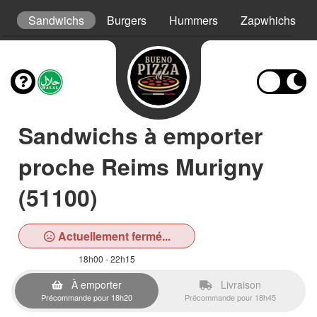
ys
Sandwichs
Burgers
Hummers
Zapwhichs
Sandwichs à emporter
proche Reims Murigny
(51100)
Actuellement fermé...
18h00 - 22h15
À emporter
Livraison
Précommande pour 18h20
Précommande pour 18h45