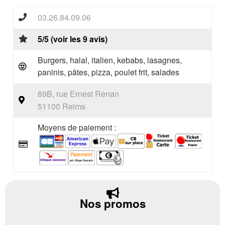
03.26.84.09.06
5/5 (voir les 9 avis)
Burgers, halal, italien, kebabs, lasagnes,
paninis, pâtes, pizza, poulet frit, salades
89B, rue Ernest Renan
51100 Reims
Moyens de paiement :
Nos promos