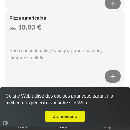
Pizza americaine
10.00 €
Dès
Base sauce tomate, fromage, viande hachée,
merguez, raclette
Pizza boursin
Ce site Web utilise des cookies pour vous garantir la
10.00 €
Dès
meilleure expérience sur notre site Web
A Emporter sur Reims Murigny
J'ai compris
Base sauce tomate, fromage, viande hachée, boursin,
Accueil
Panier
Compte