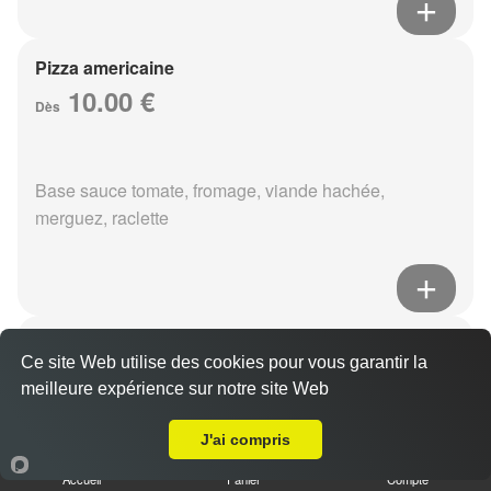
Pizza americaine
10.00 €
Dès
Base sauce tomate, fromage, viande hachée,
merguez, raclette
Pizza boursin
Ce site Web utilise des cookies pour vous garantir la
10.00 €
Dès
meilleure expérience sur notre site Web
A Emporter sur Reims Haut de Murigny
J'ai compris
Base sauce tomate, fromage, viande hachée, boursin,
Accueil
Panier
Compte