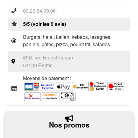
03.26.84.09.06
5/5 (voir les 9 avis)
Burgers, halal, italien, kebabs, lasagnes,
paninis, pâtes, pizza, poulet frit, salades
89B, rue Ernest Renan
51100 Reims
Moyens de paiement :
Nos promos