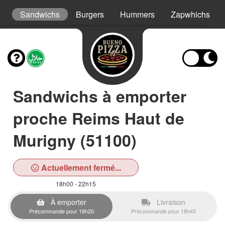
ys
Sandwichs
Burgers
Hummers
Zapwhichs
Sandwichs à emporter
proche Reims Haut de
Murigny (51100)
Actuellement fermé...
18h00 - 22h15
À emporter
Livraison
Précommande pour 18h20
Précommande pour 18h45